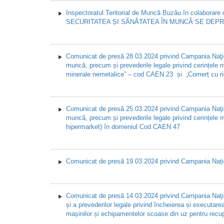
Inspectoratul Teritorial de Muncă Buzău în colaborare
SECURITATEA ȘI SĂNĂTATEA ÎN MUNCĂ SE DEPRI
Comunicat de presă 28.03.2024 privind Campania Naţiona
muncă, precum și prevederile legale privind cerințele m
minerale nemetalice” – cod CAEN 23 și „Comerț cu ridi
Comunicat de presă 25.03.2024 privind Campania Naţiona
muncă, precum și prevederile legale privind cerințele 
hipermarket) în domeniul Cod CAEN 47
Comunicat de presă 19.03.2024 privind Campania Național
Comunicat de presă 14.03.2024 privind Campania Naţiona
și a prevederilor legale privind încheierea și executa
mașinilor și echipamentelor scoase din uz pentru rec