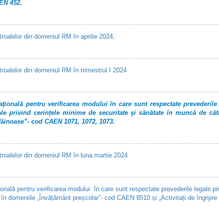
AEN 452.
roalelor din domeniul RM în aprilie 2024,
roalelor din domeniul RM în trimestrul I 2024
ională pentru verificarea modului în care sunt respectate prevederile 
e privind cerințele minime de securitate și sănătate în muncă de către
 făinoase”- cod CAEN 1071, 1072, 1073.
troalelor din domeniul RM în luna martie 2024
ală pentru verificarea modului în care sunt respectate prevederile legale pri
 în domeniile „Învățământ preșcolar”- cod CAEN 8510 și „Activitați de îngrijir