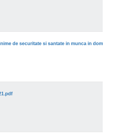
Comunicat de presa - campanie de verificare a modului de respectare a cerintelor minime de securitate si santate in munca in domeniul constructiilor.pdf
21.pdf