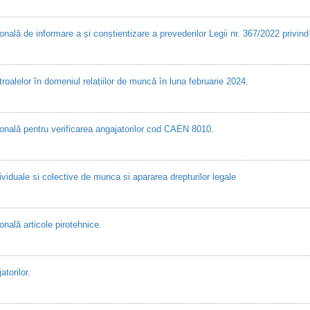
ă de informare a și conștientizare a prevederilor Legii nr. 367/2022 privind di
oalelor în domeniul relațiilor de muncă în luna februarie 2024.
nală pentru verificarea angajatorilor cod CAEN 8010.
viduale si colective de munca si apararea drepturilor legale
ală articole pirotehnice.
torilor.