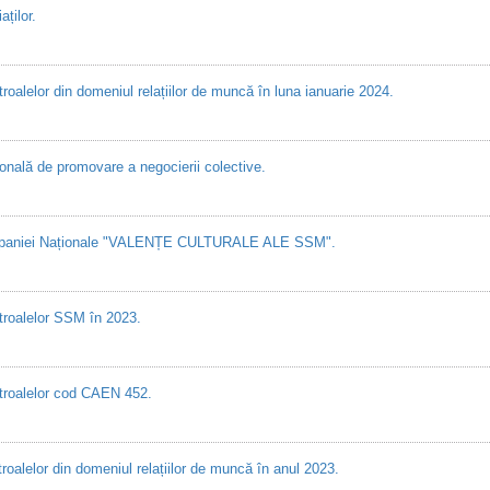
ților.
oalelor din domeniul relațiilor de muncă în luna ianuarie 2024.
nală de promovare a negocierii colective.
Campaniei Naționale "VALENȚE CULTURALE ALE SSM".
troalelor SSM în 2023.
ntroalelor cod CAEN 452.
oalelor din domeniul relațiilor de muncă în anul 2023.