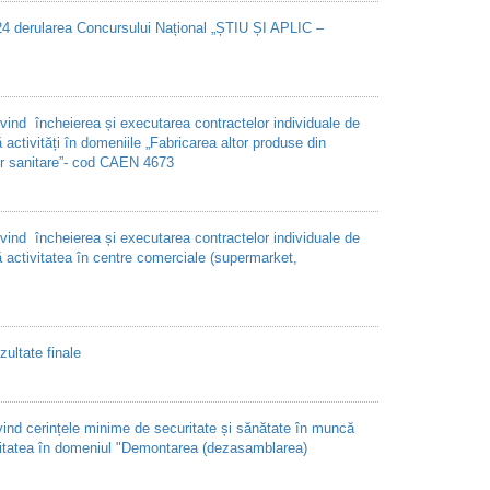
024 derularea Concursului Național „ȘTIU ȘI APLIC –
vind încheierea și executarea contractelor individuale de
activități în domeniile „Fabricarea altor produse din
or sanitare”- cod CAEN 4673
vind încheierea și executarea contractelor individuale de
 activitatea în centre comerciale (supermarket,
ultate finale
vind cerințele minime de securitate și sănătate în muncă
tivitatea în domeniul "Demontarea (dezasamblarea)