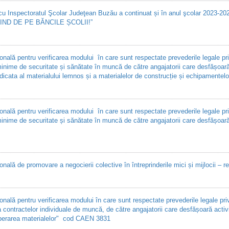
 cu Inspectoratul Şcolar Judeţean Buzău a continuat și în anul şcolar 2023-2
ND DE PE BĂNCILE ȘCOLII!”
lă pentru verificarea modului în care sunt respectate prevederile legale pri
inime de securitate și sănătate în muncă de către angajatorii care desfășoară 
cata al materialului lemnos și a materialelor de construcție și echipamentel
lă pentru verificarea modului în care sunt respectate prevederile legale pri
minime de securitate și sănătate în muncă de către angajatorii care desfășoară
ă de promovare a negocierii colective în întreprinderile mici și mijlocii – rez
lă pentru verificarea modului în care sunt respectate prevederile legale pri
rea contractelor individuale de muncă, de către angajatorii care desfășoară ac
uperarea materialelor" cod CAEN 3831