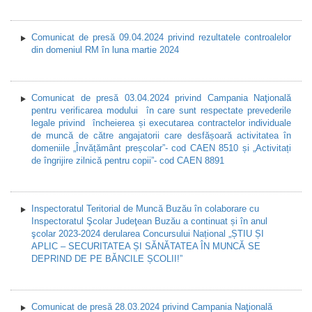
Comunicat de presă 09.04.2024 privind rezultatele controalelor
din domeniul RM în luna martie 2024
Comunicat de presă 03.04.2024 privind Campania Naţională
pentru verificarea modului în care sunt respectate prevederile
legale privind încheierea și executarea contractelor individuale
de muncă de către angajatorii care desfășoară activitatea în
domeniile „Învățământ preșcolar”- cod CAEN 8510 și „Activitați
de îngrijire zilnică pentru copii”- cod CAEN 8891
Inspectoratul Teritorial de Muncă Buzău în colaborare cu
Inspectoratul Şcolar Judeţean Buzău a continuat și în anul
şcolar 2023-2024 derularea Concursului Național „ȘTIU ȘI
APLIC – SECURITATEA ȘI SĂNĂTATEA ÎN MUNCĂ SE
DEPRIND DE PE BĂNCILE ȘCOLII!”
Comunicat de presă 28.03.2024 privind Campania Naţională