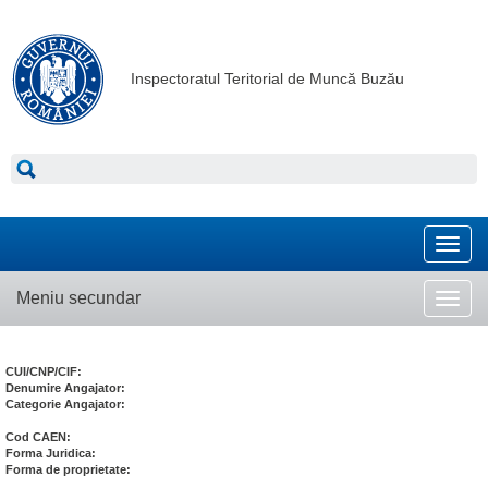
Inspectoratul Teritorial de Muncă Buzău
Toggl
navig
Meniu secundar
Toggl
navig
CUI/CNP/CIF:
Denumire Angajator:
Categorie Angajator:
Cod CAEN:
Forma Juridica:
Forma de proprietate: