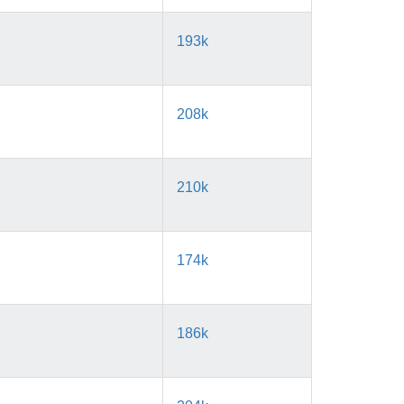
193k
208k
210k
174k
186k