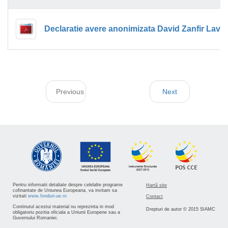
Declaratie avere anonimizata David Zanfir Lavin
Previous
Next
Pentru informatii detaliate despre celelalte programe
Hartă site
cofinantate de Uniunea Europeana, va invitam sa
vizitati
www.fonduri-ue.ro
Contact
Continutul acestui material nu reprezinta in mod
Drepturi de autor © 2015 SIAMC
obligatoriu pozitia oficiala a Uniunii Europene sau a
Guvernului Romaniei.