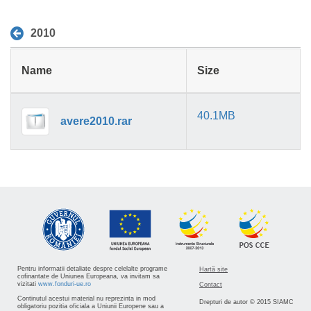
2010
Name
Size
40.1MB
avere2010.rar
Pentru informatii detaliate despre celelalte programe
Hartă site
cofinantate de Uniunea Europeana, va invitam sa
vizitati
www.fonduri-ue.ro
Contact
Continutul acestui material nu reprezinta in mod
Drepturi de autor © 2015 SIAMC
obligatoriu pozitia oficiala a Uniunii Europene sau a