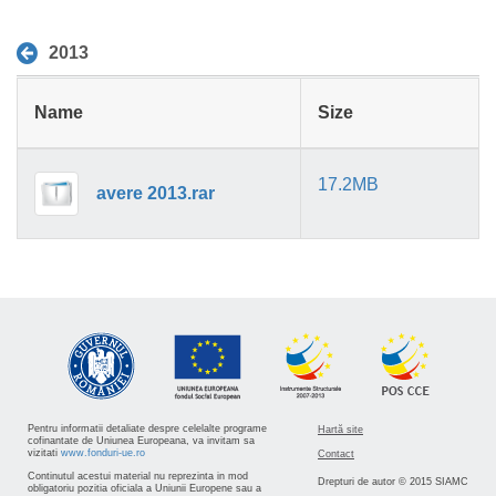
2013
Name
Size
17.2MB
avere 2013.rar
Pentru informatii detaliate despre celelalte programe
Hartă site
cofinantate de Uniunea Europeana, va invitam sa
vizitati
www.fonduri-ue.ro
Contact
Continutul acestui material nu reprezinta in mod
Drepturi de autor © 2015 SIAMC
obligatoriu pozitia oficiala a Uniunii Europene sau a