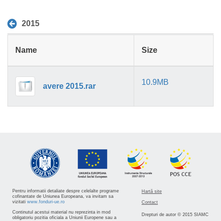
2015
Name
Size
10.9MB
avere 2015.rar
Pentru informatii detaliate despre celelalte programe
Hartă site
cofinantate de Uniunea Europeana, va invitam sa
vizitati
www.fonduri-ue.ro
Contact
Continutul acestui material nu reprezinta in mod
Drepturi de autor © 2015 SIAMC
obligatoriu pozitia oficiala a Uniunii Europene sau a