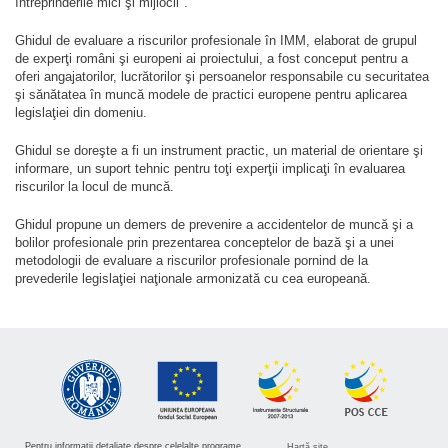
întreprinderile mici şi mijlocii".
Ghidul de evaluare a riscurilor profesionale în IMM, elaborat de grupul
de experţi români şi europeni ai proiectului, a fost conceput pentru a
oferi angajatorilor, lucrătorilor şi persoanelor responsabile cu securitatea
şi sănătatea în muncă modele de practici europene pentru aplicarea
legislaţiei din domeniu.
Ghidul se doreşte a fi un instrument practic, un material de orientare şi
informare, un suport tehnic pentru toţi experţii implicaţi în evaluarea
riscurilor la locul de muncă.
Ghidul propune un demers de prevenire a accidentelor de muncă şi a
bolilor profesionale prin prezentarea conceptelor de bază şi a unei
metodologii de evaluare a riscurilor profesionale pornind de la
prevederile legislaţiei naţionale armonizată cu cea europeană.
Pentru informatii detaliate despre celelalte programe
Hartă site