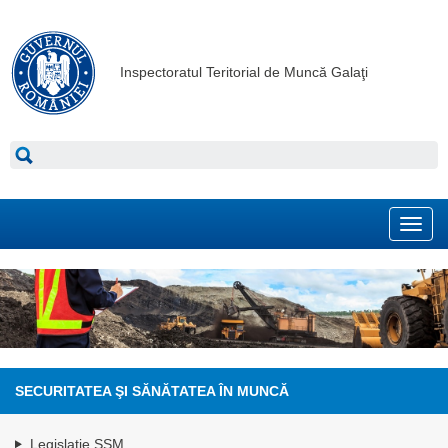
Inspectoratul Teritorial de Muncă Galaţi
Toggl
navig
SECURITATEA ŞI SĂNĂTATEA ÎN MUNCĂ
Legislaţie SSM