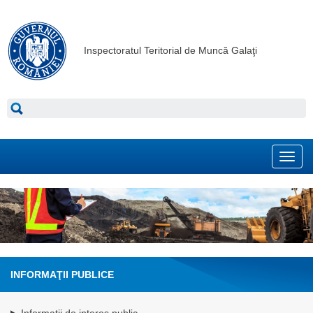
Inspectoratul Teritorial de Muncă Galaţi
Toggl
navig
INFORMAŢII PUBLICE
Informatii de interes public