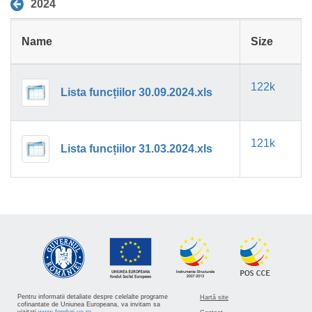
2024
Name
Size
122k
Lista funcțiilor 30.09.2024.xls
121k
Lista funcțiilor 31.03.2024.xls
Pentru informatii detaliate despre celelalte programe
Hartă site
cofinantate de Uniunea Europeana, va invitam sa
vizitati
www.fonduri-ue.ro