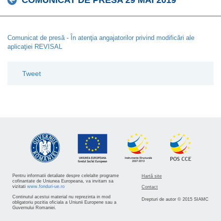
COMUNICAT DE PRESA 29 MAI 2019
Comunicat de presă - În atenţia angajatorilor privind modificări ale
aplicaţiei REVISAL
Tweet
Pentru informatii detaliate despre celelalte programe
Hartă site
cofinantate de Uniunea Europeana, va invitam sa
vizitati
www.fonduri-ue.ro
Contact
Continutul acestui material nu reprezinta in mod
Drepturi de autor © 2015 SIAMC
obligatoriu pozitia oficiala a Uniunii Europene sau a
Guvernului Romaniei.