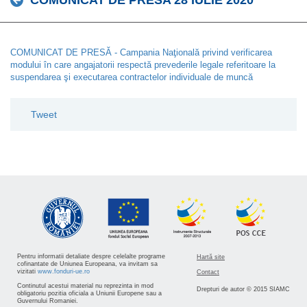
COMUNICAT DE PRESA 28 IULIE 2020
COMUNICAT DE PRESĂ - Campania Naţională privind verificarea
modului în care angajatorii respectă prevederile legale referitoare la
suspendarea şi executarea contractelor individuale de muncă
Tweet
Pentru informatii detaliate despre celelalte programe
Hartă site
cofinantate de Uniunea Europeana, va invitam sa
vizitati
www.fonduri-ue.ro
Contact
Continutul acestui material nu reprezinta in mod
Drepturi de autor © 2015 SIAMC
obligatoriu pozitia oficiala a Uniunii Europene sau a
Guvernului Romaniei.