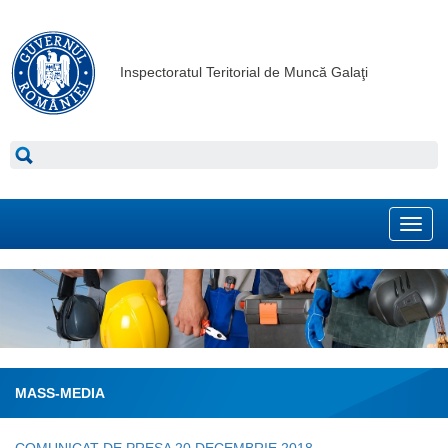
Inspectoratul Teritorial de Muncă Galaţi
Toggl
navig
MASS-MEDIA
COMUNICAT DE PRESA 20 DECEMBRIE 2018