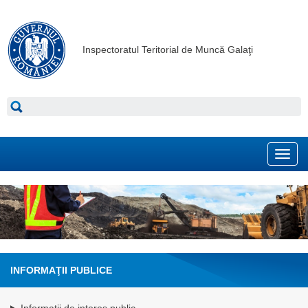
Inspectoratul Teritorial de Muncă Galaţi
Toggl
navig
INFORMAŢII PUBLICE
Informatii de interes public