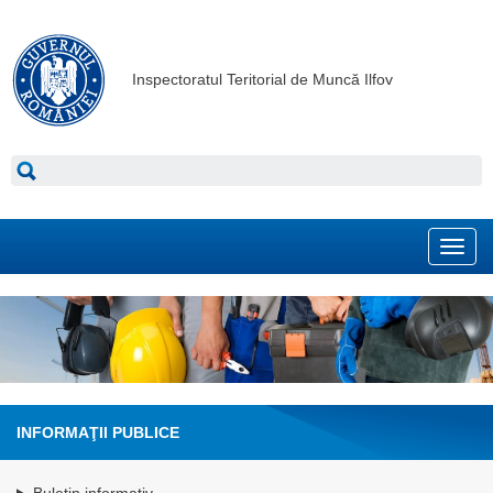
Inspectoratul Teritorial de Muncă Ilfov
Toggl
navig
INFORMAŢII PUBLICE
Buletin informativ