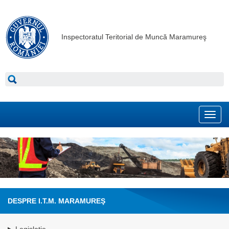
Inspectoratul Teritorial de Muncă Maramureş
Toggl
navig
DESPRE I.T.M. MARAMUREŞ
Legislație