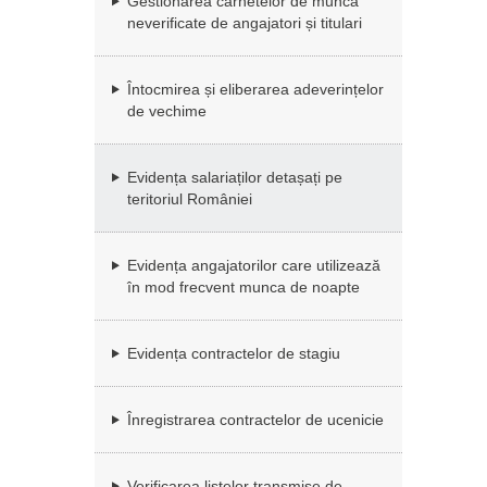
Gestionarea carnetelor de muncă
neverificate de angajatori și titulari
Întocmirea și eliberarea adeverințelor
de vechime
Evidența salariaților detașați pe
teritoriul României
Evidența angajatorilor care utilizează
în mod frecvent munca de noapte
Evidența contractelor de stagiu
Înregistrarea contractelor de ucenicie
Verificarea listelor transmise de