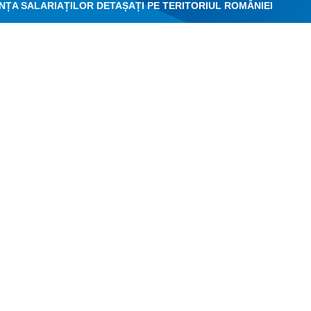
NȚA SALARIAȚILOR DETAȘAȚI PE TERITORIUL ROMÂNIEI