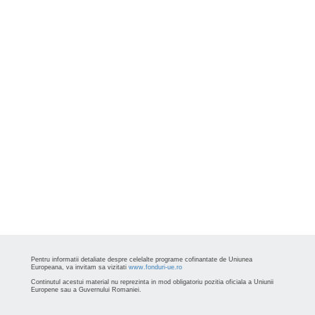
Pentru informatii detaliate despre celelalte programe cofinantate de Uniunea
Europeana, va invitam sa vizitati
www.fonduri-ue.ro
Continutul acestui material nu reprezinta in mod obligatoriu pozitia oficiala a Uniunii
Europene sau a Guvernului Romaniei.