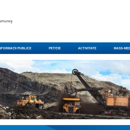
ramureş
NFORMAŢII PUBLICE
PETIȚIE
ACTIVITATE
MASS-MED