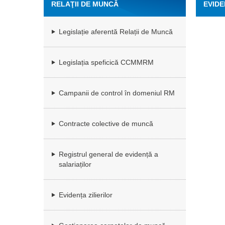
RELAŢII DE MUNCĂ
EVIDE
Legislație aferentă Relații de Muncă
Legislația speficică CCMMRM
Campanii de control în domeniul RM
Contracte colective de muncă
Registrul general de evidență a
salariaților
Evidența zilierilor