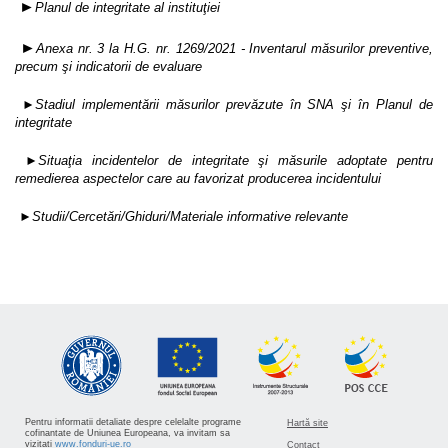
►
Planul de integritate al instituţiei
►
Anexa nr. 3 la H.G. nr. 1269/2021 - Inventarul măsurilor preventive,
precum şi indicatorii de evaluare
►
Stadiul implementării măsurilor prevăzute în SNA şi în Planul de
integritate
►
Situaţia incidentelor de integritate şi măsurile adoptate pentru
remedierea aspectelor care au favorizat producerea incidentului
►Studii/Cercetări/Ghiduri/Materiale informative relevante
Pentru informatii detaliate despre celelalte programe
Hartă site
cofinantate de Uniunea Europeana, va invitam sa
vizitati
www.fonduri-ue.ro
Contact