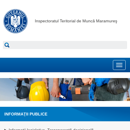
Inspectoratul Teritorial de Muncă Maramureş
Toggl
navig
INFORMAŢII PUBLICE
Informatii legislative. Transparenţă decizională