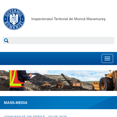
Inspectoratul Teritorial de Muncă Maramureş
Toggl
navig
MASS-MEDIA
COMUNICAT DE PRESĂ - 03.08.2026