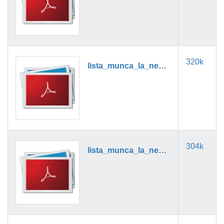
320k
lista_munca_la_negru_06_2019.pdf
304k
lista_munca_la_negru_07_2019.pdf