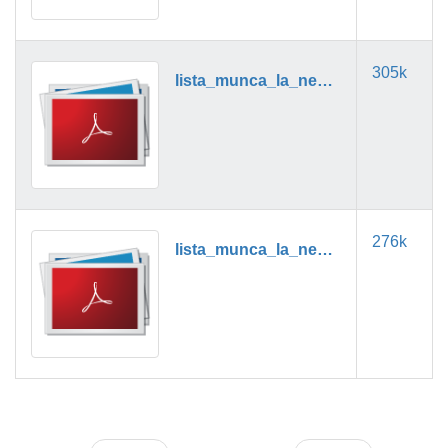
305k
lista_munca_la_negru_11_2019.pdf
276k
lista_munca_la_negru_12_2019.pdf