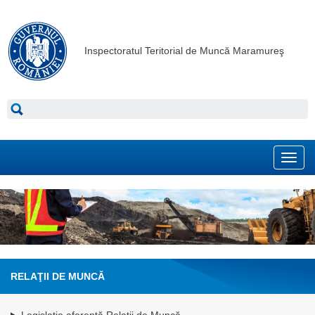
Inspectoratul Teritorial de Muncă Maramureş
Toggl
navig
RELAŢII DE MUNCĂ
Legislație aferentă Relații de Muncă