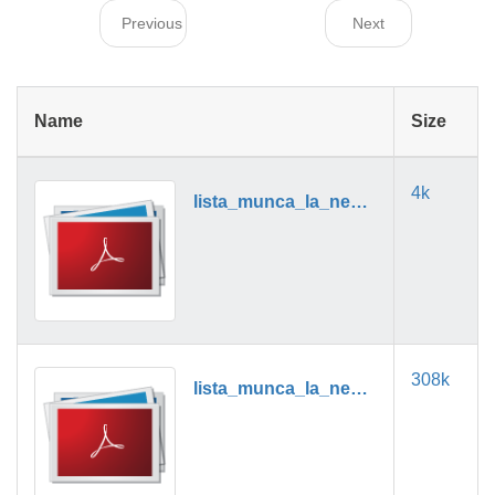
Previous
Next
Name
Size
4k
lista_munca_la_negru_01_2019.pdf
308k
lista_munca_la_negru_02_2019.pdf