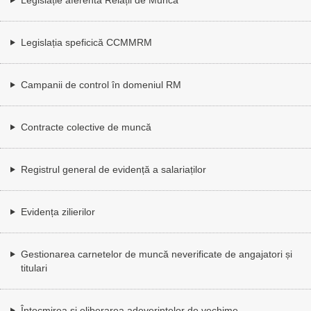
Legislația speficică CCMMRM
Campanii de control în domeniul RM
Contracte colective de muncă
Registrul general de evidență a salariaților
Evidența zilierilor
Gestionarea carnetelor de muncă neverificate de angajatori și
titulari
Întocmirea și eliberarea adeverințelor de vechime