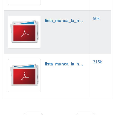
50k
lista_munca_la_negru_11_2018.pdf
315k
lista_munca_la_negru_12_2018.pdf