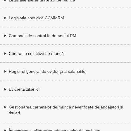
Legislația speficică CCMMRM
Campanii de control în domeniul RM
Contracte colective de muncă
Registrul general de evidență a salariaților
Evidența zilierilor
Gestionarea carnetelor de muncă neverificate de angajatori și
titulari
Întocmirea și eliberarea adeverințelor de vechime