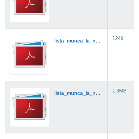
124k
lista_munca_la_negru_06_2018.pdf
1.3MB
lista_munca_la_negru_07_2018.pdf