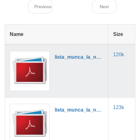
Previous
Next
Name
Size
120k
lista_munca_la_negru_01_2018.pdf
123k
lista_munca_la_negru_02_2018.pdf