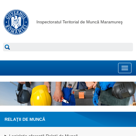
Inspectoratul Teritorial de Muncă Maramureş
Toggl
navig
RELAŢII DE MUNCĂ
Legislație aferentă Relații de Muncă