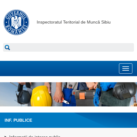
Inspectoratul Teritorial de Muncă Sibiu
Toggl
navig
INF. PUBLICE
Informatii de interes public