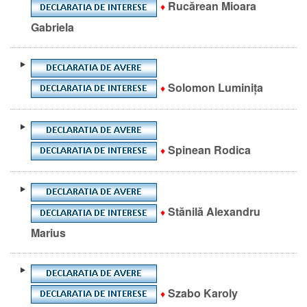
Rucărean Mioara
♦
Gabriela
Solomon Luminița
♦
Spinean Rodica
♦
Stănilă Alexandru
♦
Marius
Szabo Karoly
♦