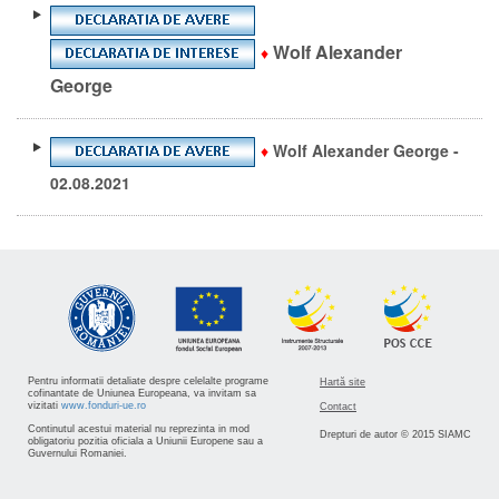
Wolf Alexander
♦
George
♦
Wolf Alexander George -
02.08.2021
Pentru informatii detaliate despre celelalte programe
Hartă site
cofinantate de Uniunea Europeana, va invitam sa
vizitati
www.fonduri-ue.ro
Contact
Continutul acestui material nu reprezinta in mod
Drepturi de autor © 2015 SIAMC
obligatoriu pozitia oficiala a Uniunii Europene sau a
Guvernului Romaniei.