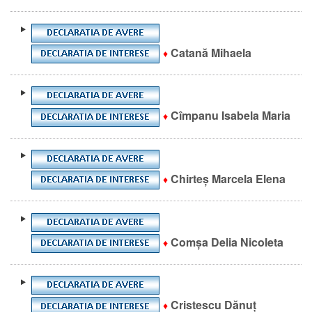
Catană Mihaela
♦
Cîmpanu Isabela Maria
♦
Chirteș Marcela Elena
♦
Comșa Delia Nicoleta
♦
Cristescu Dănuț
♦