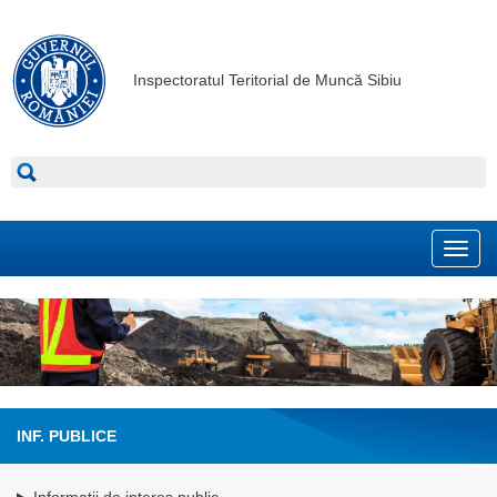
Inspectoratul Teritorial de Muncă Sibiu
Toggl
navig
INF. PUBLICE
Informatii de interes public