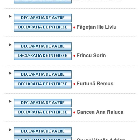
Făgețan Ilie Liviu
♦
Frîncu Sorin
♦
Furtună Remus
♦
Gancea Ana Raluca
♦