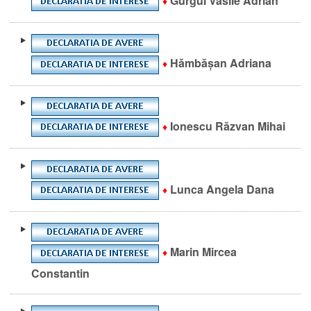
Gurgui Vasile Adrian
♦
Hămbășan Adriana
♦
Ionescu Răzvan Mihai
♦
Lunca Angela Dana
♦
Marin Mircea
♦
Constantin