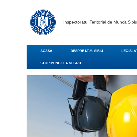
Inspectoratul Teritorial de Muncă Sibi
ACASĂ
DESPRE I.T.M. SIBIU
LEGISLA
STOP MUNCII LA NEGRU