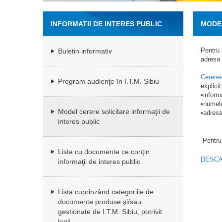
INFORMATII DE INTERES PUBLIC
MODEL
Pentru a
Buletin informativ
adresa 
Cererea
Program audienţe în I.T.M. Sibiu
explici
•informa
•numele
Model cerere solicitare informaţii de
•adresa
interes public
Pentru 
Lista cu documente ce conţin
DESC
informaţii de interes public
Lista cuprinzând categoriile de
documente produse şi/sau
gestionate de I.T.M. Sibiu, potrivit
legii