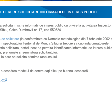
 CERERE SOLICITARE INFORMAŢII DE INTERES PUBLIC
 solicita in scris informatii de interes public cu privire la activitatea Inspecto
Sibiu, Calea Dumbravii nr. 17, cod 550324.
 de solicitare
(in conformitate cu Normele metodologice din 7 februarie 2002 pe
t Inspectoratului Teritorial de Munca Sibiu si trebuie sa cuprinda urmatoarele:
tia solicitata, astfel incat sa permita identificarea informatiei de interes public
, prenumele si semnatura solicitantului;
 la care se solicita primirea raspunsului.
a descărca modelul de cerere dați click pe butonul descarcă.
ARCĂ