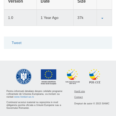
Version
Date
Size
1.0
1 Year Ago
37k
Tweet
Pentru informatii detaliate despre celelalte programe
Hartă site
cofinantate de Uniunea Europeana, va invitam sa
vizitati
www.fonduri-ue.ro
Contact
Continutul acestui material nu reprezinta in mod
Drepturi de autor © 2015 SIAMC
obligatoriu pozitia oficiala a Uniunii Europene sau a
Guvernului Romaniei.