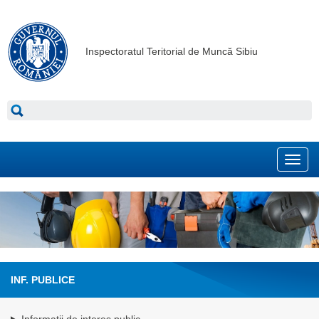
Inspectoratul Teritorial de Muncă Sibiu
Toggl
navig
INF. PUBLICE
Informatii de interes public