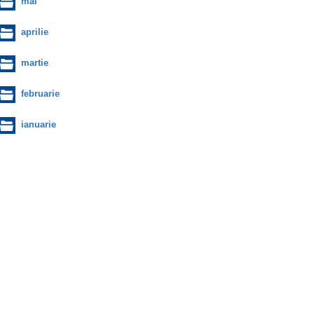
mai
aprilie
martie
februarie
ianuarie