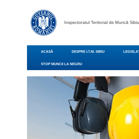
Inspectoratul Teritorial de Muncă Sibi
ACASĂ
DESPRE I.T.M. SIBIU
LEGISLA
STOP MUNCII LA NEGRU