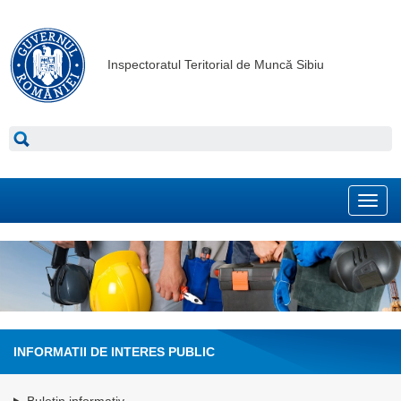
Inspectoratul Teritorial de Muncă Sibiu
Toggl
navig
INFORMATII DE INTERES PUBLIC
Buletin informativ