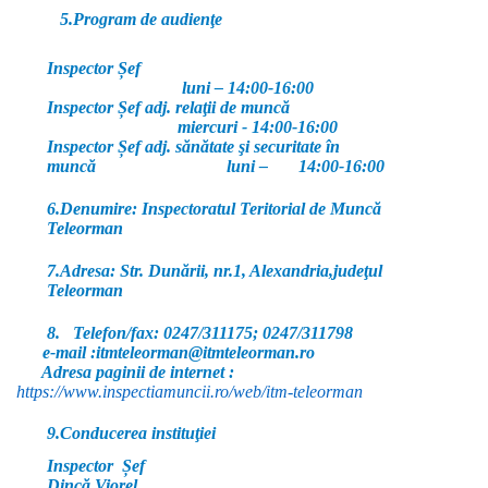
5.Program de audienţe
Inspector Șef
luni – 14:00-16:00
Inspector Șef adj. relaţii de muncă
miercuri - 14:00-16:00
Inspector Șef adj. sănătate şi securitate în
muncă luni – 14:00-16:00
6.Denumire
: Inspectoratul Teritorial de Muncă
Teleorman
7.Adresa
: Str. Dunării, nr.1, Alexandria,judeţul
Teleorman
8. Telefon/fax
: 0247/311175; 0247/311798
e-mail
:itmteleorman@itmteleorman.ro
Adresa paginii de internet
:
https://www.inspectiamuncii.ro/web/itm-teleorman
9.Conducerea instituţiei
Inspector Șef
Dincă Viorel