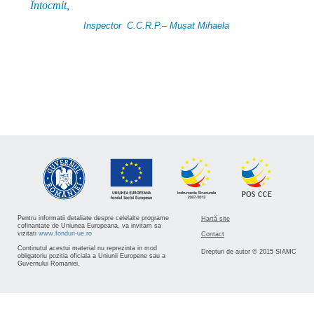
Întocmit
Inspector C.C.R.P.– Mușat Mihaela
Pentru informatii detaliate despre celelalte programe
Hartă site
cofinantate de Uniunea Europeana, va invitam sa
vizitati
www.fonduri-ue.ro
Contact
Continutul acestui material nu reprezinta in mod
Drepturi de autor © 2015 SIAMC
obligatoriu pozitia oficiala a Uniunii Europene sau a
Guvernului Romaniei.