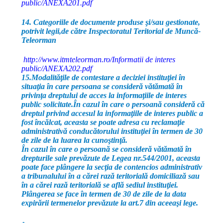
public/ANEXA201.pdf
14. Categoriile de documente produse şi/sau gestionate,
potrivit legii,de către Inspectoratul Teritorial de Muncă-
Teleorman
http://www.itmteleorman.ro/Informatii de interes
public/ANEXA202.pdf
15.Modalităţile de contestare a deciziei instituţiei în
situaţia în care persoana se consideră vătămată în
privinţa dreptului de acces la informaţiile de interes
public solicitate
.În cazul în care o persoană consideră că
dreptul privind accesul la informaţiile de interes public a
fost încălcat, aceasta se poate adresa cu reclamaţie
administrativă conducătorului instituţiei în termen de 30
de zile de la luarea la cunoştinţă.
În cazul în care o persoană se consideră vătămată în
drepturile sale prevăzute de Legea nr.544/2001, aceasta
poate face plângere la secţia de contencios administrativ
a tribunalului în a cărei rază teritorială domiciliază sau
în a cărei rază teritorială se află sediul instituţiei.
Plângerea se face în termen de 30 de zile de la data
expirării termenelor prevăzute la art.7 din aceeaşi lege.