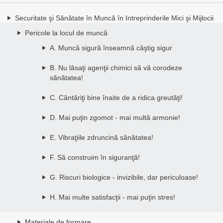
Securitate şi Sănătate în Muncă în Intreprinderile Mici şi Mijlocii
Pericole la locul de muncă
A. Muncă sigură înseamnă câştig sigur
B. Nu lăsaţi agenţii chimici să vă corodeze
sănătatea!
C. Cântăriţi bine înaite de a ridica greutăţi!
D. Mai puţin zgomot - mai multă armonie!
E. Vibraţiile zdruncină sănătatea!
F. Să construim în siguranţă!
G. Riscuri biologice - invizibile, dar periculoase!
H. Mai multe satisfacţii - mai puţin stres!
Materiale de formare