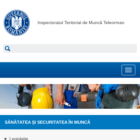
Inspectoratul Teritorial de Muncă Teleorman
Toggl
navig
SĂNĂTATEA ŞI SECURITATEA ÎN MUNCĂ
Legislaţie