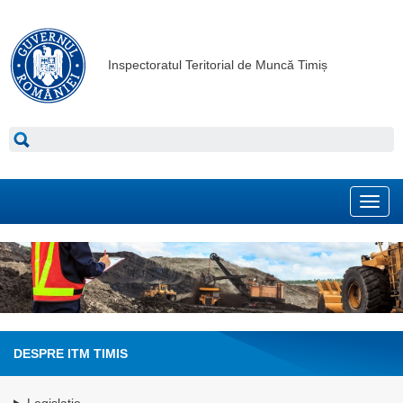
Inspectoratul Teritorial de Muncă Timiș
Toggl
navig
DESPRE ITM TIMIS
Legislatie