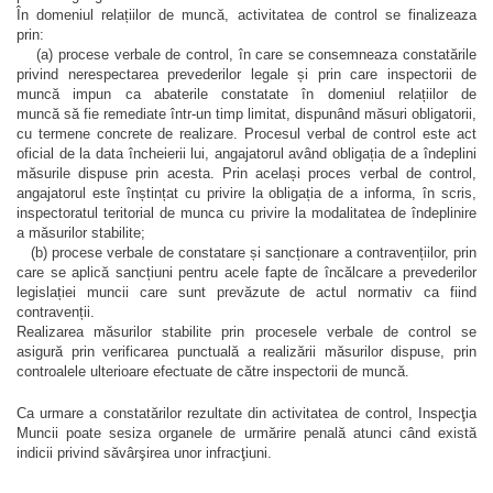
În domeniul relațiilor de muncă, activitatea de control se finalizeaza
prin:
(a) procese verbale de control, în care se consemneaza constatările
privind nerespectarea prevederilor legale și prin care inspectorii de
muncă impun ca abaterile constatate în domeniul relațiilor de
muncă să fie remediate într-un timp limitat, dispunând măsuri obligatorii,
cu termene concrete de realizare. Procesul verbal de control este act
oficial de la data încheierii lui, angajatorul având obligația de a îndeplini
măsurile dispuse prin acesta. Prin același proces verbal de control,
angajatorul este înștințat cu privire la obligația de a informa, în scris,
inspectoratul teritorial de munca cu privire la modalitatea de îndeplinire
a măsurilor stabilite;
(b) procese verbale de constatare și sancționare a contravențiilor, prin
care se aplică sancțiuni pentru acele fapte de încălcare a prevederilor
legislației muncii care sunt prevăzute de actul normativ ca fiind
contravenții.
Realizarea măsurilor stabilite prin procesele verbale de control se
asigură prin verificarea punctuală a realizării măsurilor dispuse, prin
controalele ulterioare efectuate de către inspectorii de muncă.
Ca urmare a constatărilor rezultate din activitatea de control, Inspecţia
Muncii poate sesiza organele de urmărire penală atunci când există
indicii privind săvârşirea unor infracţiuni.