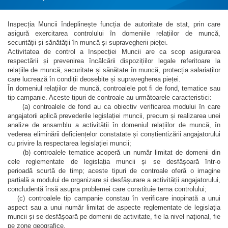
Inspecția Muncii îndeplinește funcția de autoritate de stat, prin care
asigură exercitarea controlului în domeniile relațiilor de muncă,
securității și sănătății în muncă și supravegherii pieței.
Activitatea de control a Inspecției Muncii are ca scop asigurarea
respectării și prevenirea încălcării dispozițiilor legale referitoare la
relațiile de muncă, securitate și sănătate în muncă, protecția salariaților
care lucrează în condiții deosebite și supravegherea pieței.
În domeniul relațiilor de muncă, controalele pot fi de fond, tematice sau
tip campanie. Aceste tipuri de controale au următoarele caracteristici:
(a) controalele de fond au ca obiectiv verificarea modului în care
angajatorii aplică prevederile legislației muncii, precum și realizarea unei
analize de ansamblu a activității în domeniul relațiilor de muncă, în
vederea eliminării deficiențelor constatate și conștientizării angajatorului
cu privire la respectarea legislației muncii;
(b) controalele tematice acoperă un număr limitat de domenii din
cele reglementate de legislația muncii și se desfășoară într-o
perioadă scurtă de timp; aceste tipuri de controale oferă o imagine
parțială a modului de organizare și desfășurare a activității angajatorului,
concludentă însă asupra problemei care constituie tema controlului;
(c) controalele tip campanie constau în verificare inopinată a unui
aspect sau a unui număr limitat de aspecte reglementate de legislația
muncii și se desfășoară pe domenii de activitate, fie la nivel național, fie
pe zone geografice.