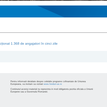
ționat 1.368 de angajatori în cinci zile
Pentru informatii detaliate despre celelalte programe cofinantate de Uniunea
Europeana, va invitam sa vizitati
www.fonduri-ue.ro
Continutul acestui material nu reprezinta in mod obligatoriu pozitia oficiala a Uniunii
Europene sau a Guvernului Romaniei.