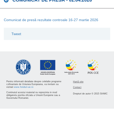
COMUNICAT DE PRESĂ - 02.04.2026
Comunicat de presă rezultate controale 16-27 martie 2026
Tweet
Pentru informatii detaliate despre celelalte programe
Hartă site
cofinantate de Uniunea Europeana, va invitam sa
vizitati
www.fonduri-ue.ro
Contact
Continutul acestui material nu reprezinta in mod
Drepturi de autor © 2015 SIAMC
obligatoriu pozitia oficiala a Uniunii Europene sau a
Guvernului Romaniei.