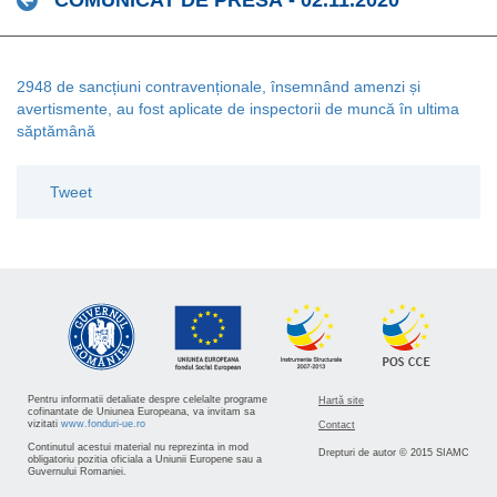
COMUNICAT DE PRESĂ - 02.11.2020
2948 de sancțiuni contravenționale, însemnând amenzi și
avertismente, au fost aplicate de inspectorii de muncă în ultima
săptămână
Tweet
Pentru informatii detaliate despre celelalte programe
Hartă site
cofinantate de Uniunea Europeana, va invitam sa
vizitati
www.fonduri-ue.ro
Contact
Continutul acestui material nu reprezinta in mod
Drepturi de autor © 2015 SIAMC
obligatoriu pozitia oficiala a Uniunii Europene sau a
Guvernului Romaniei.