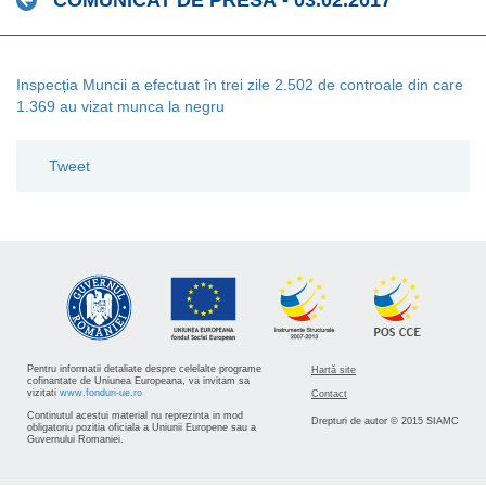
COMUNICAT DE PRESĂ - 03.02.2017
Inspecția Muncii a efectuat în trei zile 2.502 de controale din care
1.369 au vizat munca la negru
Tweet
Pentru informatii detaliate despre celelalte programe
Hartă site
cofinantate de Uniunea Europeana, va invitam sa
vizitati
www.fonduri-ue.ro
Contact
Continutul acestui material nu reprezinta in mod
Drepturi de autor © 2015 SIAMC
obligatoriu pozitia oficiala a Uniunii Europene sau a
Guvernului Romaniei.