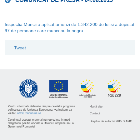
COMUNICAT DE PRESĂ - 04.08.2015
Inspectia Muncii a aplicat amenzi de 1.342.200 de lei si a depistat
97 de persoane care munceau la negru
Tweet
Pentru informatii detaliate despre celelalte programe
Hartă site
cofinantate de Uniunea Europeana, va invitam sa
vizitati
www.fonduri-ue.ro
Contact
Continutul acestui material nu reprezinta in mod
Drepturi de autor © 2015 SIAMC
obligatoriu pozitia oficiala a Uniunii Europene sau a
Guvernului Romaniei.