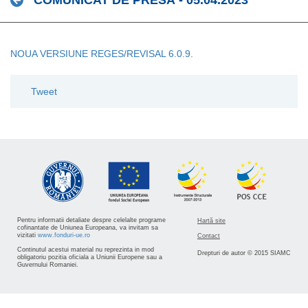
COMUNICAT DE PRESĂ - 05.04.2023
NOUA VERSIUNE REGES/REVISAL 6.0.9.
Tweet
Pentru informatii detaliate despre celelalte programe
Hartă site
cofinantate de Uniunea Europeana, va invitam sa
vizitati
www.fonduri-ue.ro
Contact
Continutul acestui material nu reprezinta in mod
Drepturi de autor © 2015 SIAMC
obligatoriu pozitia oficiala a Uniunii Europene sau a
Guvernului Romaniei.