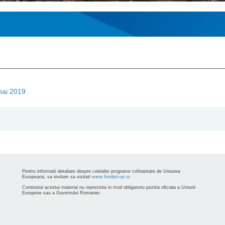
 mai 2019
Pentru informatii detaliate despre celelalte programe cofinantate de Uniunea
Europeana, va invitam sa vizitati
www.fonduri-ue.ro
Continutul acestui material nu reprezinta in mod obligatoriu pozitia oficiala a Uniunii
Europene sau a Guvernului Romaniei.