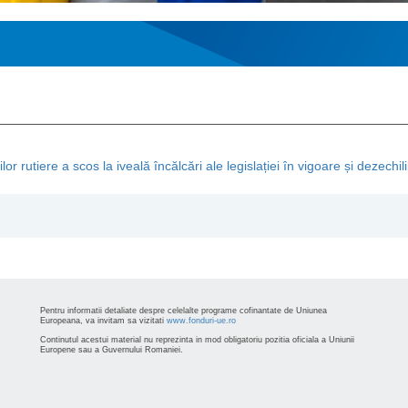
 rutiere a scos la iveală încălcări ale legislației în vigoare și dezechili
Pentru informatii detaliate despre celelalte programe cofinantate de Uniunea
Europeana, va invitam sa vizitati
www.fonduri-ue.ro
Continutul acestui material nu reprezinta in mod obligatoriu pozitia oficiala a Uniunii
Europene sau a Guvernului Romaniei.