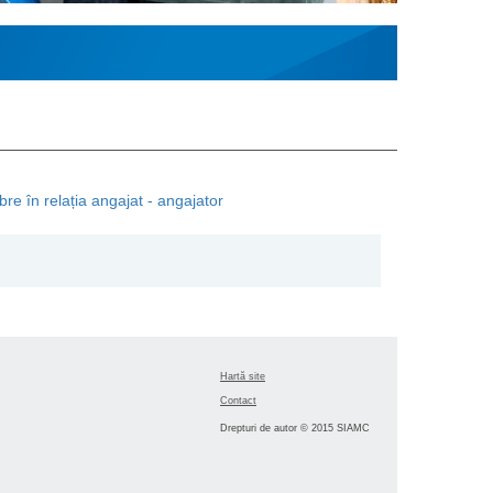
bre în relația angajat - angajator
Hartă site
Contact
Drepturi de autor © 2015 SIAMC