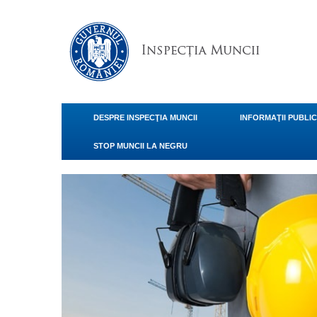
DESPRE INSPECŢIA MUNCII
INFORMAŢII PUBLI
STOP MUNCII LA NEGRU