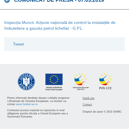
COMUNICAT DE PRESĂ - 07.03.2019
Inspecția Muncii: Acțiune națională de control la instalațiile de
îmbuteliere a gazului petrol lichefiat - G.P.L.
Tweet
Pentru informatii detaliate despre celelalte programe
Hartă site
cofinantate de Uniunea Europeana, va invitam sa
vizitati
www.fonduri-ue.ro
Contact
Continutul acestui material nu reprezinta in mod
Drepturi de autor © 2015 SIAMC
obligatoriu pozitia oficiala a Uniunii Europene sau a
Guvernului Romaniei.