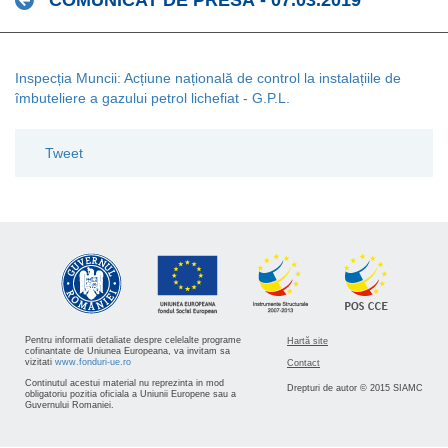
COMUNICAT DE PRESĂ - 07.03.2019
Inspecția Muncii: Acțiune națională de control la instalațiile de
îmbuteliere a gazului petrol lichefiat - G.P.L.
Tweet
Pentru informatii detaliate despre celelalte programe
Hartă site
cofinantate de Uniunea Europeana, va invitam sa
vizitati
www.fonduri-ue.ro
Contact
Continutul acestui material nu reprezinta in mod
Drepturi de autor © 2015 SIAMC
obligatoriu pozitia oficiala a Uniunii Europene sau a
Guvernului Romaniei.