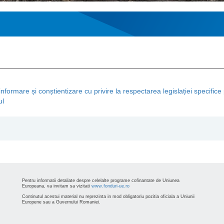
ormare și conștientizare cu privire la respectarea legislației specifice 
ul
Pentru informatii detaliate despre celelalte programe cofinantate de Uniunea
Europeana, va invitam sa vizitati
www.fonduri-ue.ro
Continutul acestui material nu reprezinta in mod obligatoriu pozitia oficiala a Uniunii
Europene sau a Guvernului Romaniei.