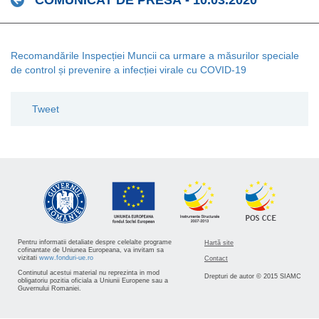
COMUNICAT DE PRESĂ - 10.03.2020
Recomandările Inspecției Muncii ca urmare a măsurilor speciale
de control și prevenire a infecției virale cu COVID-19
Tweet
Pentru informatii detaliate despre celelalte programe
Hartă site
cofinantate de Uniunea Europeana, va invitam sa
vizitati
www.fonduri-ue.ro
Contact
Continutul acestui material nu reprezinta in mod
Drepturi de autor © 2015 SIAMC
obligatoriu pozitia oficiala a Uniunii Europene sau a
Guvernului Romaniei.