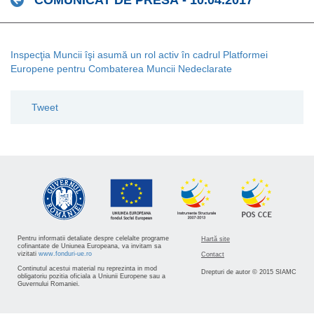
COMUNICAT DE PRESĂ - 10.04.2017
Inspecţia Muncii îşi asumă un rol activ în cadrul Platformei
Europene pentru Combaterea Muncii Nedeclarate
Tweet
Pentru informatii detaliate despre celelalte programe
Hartă site
cofinantate de Uniunea Europeana, va invitam sa
vizitati
www.fonduri-ue.ro
Contact
Continutul acestui material nu reprezinta in mod
Drepturi de autor © 2015 SIAMC
obligatoriu pozitia oficiala a Uniunii Europene sau a
Guvernului Romaniei.