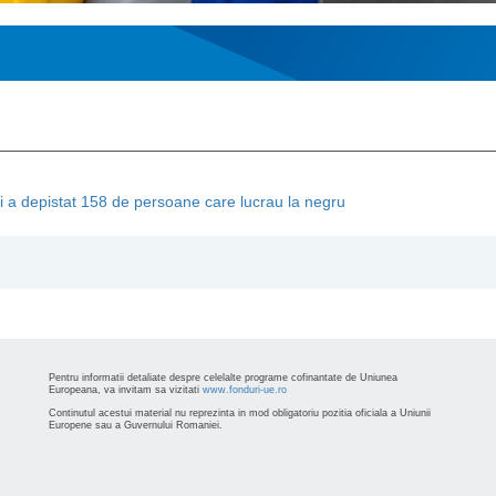
si a depistat 158 de persoane care lucrau la negru
Pentru informatii detaliate despre celelalte programe cofinantate de Uniunea
Europeana, va invitam sa vizitati
www.fonduri-ue.ro
Continutul acestui material nu reprezinta in mod obligatoriu pozitia oficiala a Uniunii
Europene sau a Guvernului Romaniei.