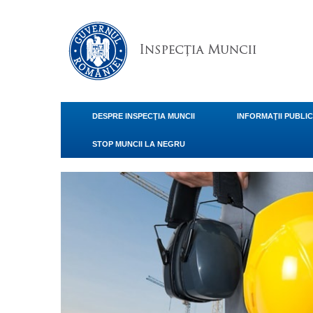
DESPRE INSPECŢIA MUNCII
INFORMAŢII PUBLI
STOP MUNCII LA NEGRU