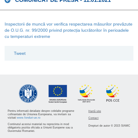
COMUNICAT DE PRESĂ - 11.01.2021
Inspectorii de muncă vor verifica respectarea măsurilor prevăzute
de O.U.G. nr. 99/2000 privind protecția lucrătorilor în perioadele
cu temperaturi extreme
Tweet
Pentru informatii detaliate despre celelalte programe
Hartă site
cofinantate de Uniunea Europeana, va invitam sa
vizitati
www.fonduri-ue.ro
Contact
Continutul acestui material nu reprezinta in mod
Drepturi de autor © 2015 SIAMC
obligatoriu pozitia oficiala a Uniunii Europene sau a
Guvernului Romaniei.