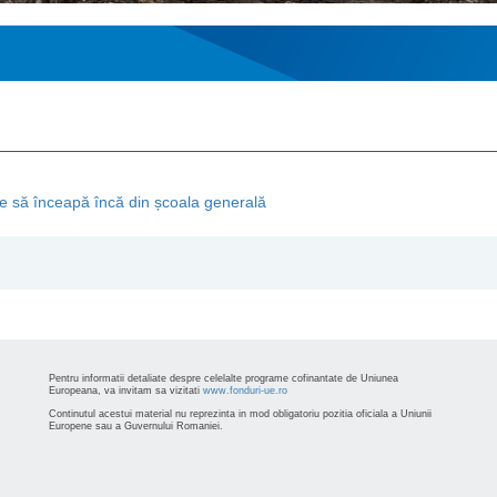
ie să înceapă încă din școala generală
Pentru informatii detaliate despre celelalte programe cofinantate de Uniunea
Europeana, va invitam sa vizitati
www.fonduri-ue.ro
Continutul acestui material nu reprezinta in mod obligatoriu pozitia oficiala a Uniunii
Europene sau a Guvernului Romaniei.