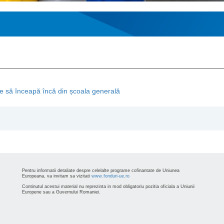
ie să înceapă încă din școala generală
Pentru informatii detaliate despre celelalte programe cofinantate de Uniunea
Europeana, va invitam sa vizitati
www.fonduri-ue.ro
Continutul acestui material nu reprezinta in mod obligatoriu pozitia oficiala a Uniunii
Europene sau a Guvernului Romaniei.