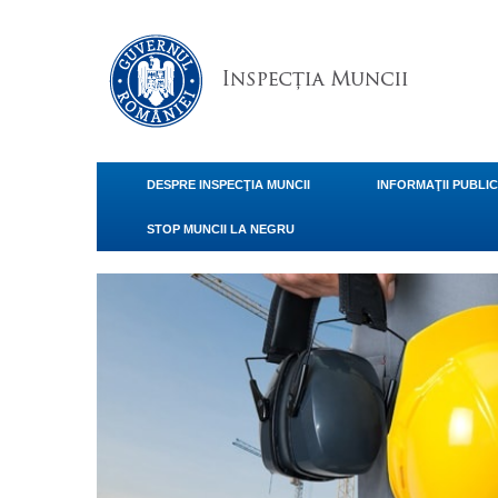
DESPRE INSPECŢIA MUNCII
INFORMAŢII PUBLI
STOP MUNCII LA NEGRU