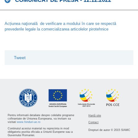
COMUNICAT DE PRESĂ - 12.12.2022
Acțiunea naţională de verificare a modului în care se respectă
prevederile legale la comercializarea articolelor pirotehnice
Tweet
Pentru informatii detaliate despre celelalte programe
Hartă site
cofinantate de Uniunea Europeana, va invitam sa
vizitati
www.fonduri-ue.ro
Contact
Continutul acestui material nu reprezinta in mod
Drepturi de autor © 2015 SIAMC
obligatoriu pozitia oficiala a Uniunii Europene sau a
Guvernului Romaniei.